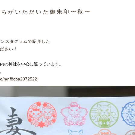
たちがいただいた御朱印〜秋〜
にインスタグラムで紹介した
ださい！
区内の神社を中心に巡っています。
。
do/n/nf8cba2072522