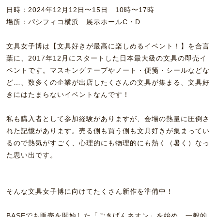
日時：2024年12月12日〜15日 10時〜17時
場所：パシフィコ横浜 展示ホールC・D
文具女子博は【文具好きが最高に楽しめるイベント！】を合言
葉に、2017年12月にスタートした日本最大級の文具の即売イ
ベントです。マスキングテープやノート・便箋・シールなどな
ど…、数多くの企業が出店したくさんの文具が集まる、文具好
きにはたまらないイベントなんです！
私も購入者として参加経験がありますが、会場の熱量に圧倒さ
れた記憶があります。売る側も買う側も文具好きが集まってい
るので熱気がすごく、心理的にも物理的にも熱く（暑く）なっ
た思い出です。
そんな文具女子博に向けてたくさん新作を準備中！
BASEでも販売を開始した「ごきげんネオン」を始め、一般的