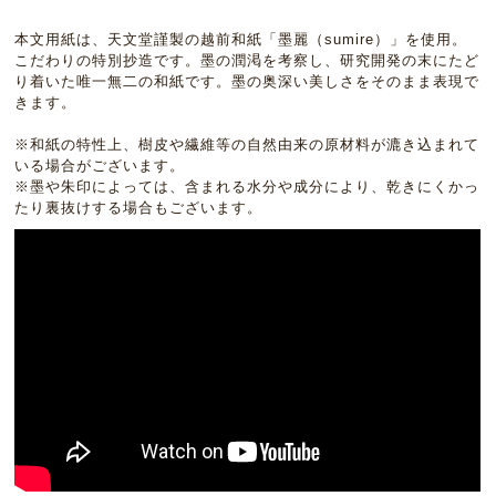
本文用紙は、天文堂謹製の越前和紙「墨麗（sumire）」を使用。
こだわりの特別抄造です。墨の潤渇を考察し、研究開発の末にたど
り着いた唯一無二の和紙です。墨の奥深い美しさをそのまま表現で
きます。
※和紙の特性上、樹皮や繊維等の自然由来の原材料が漉き込まれて
いる場合がございます。
※墨や朱印によっては、含まれる水分や成分により、乾きにくかっ
たり裏抜けする場合もございます。