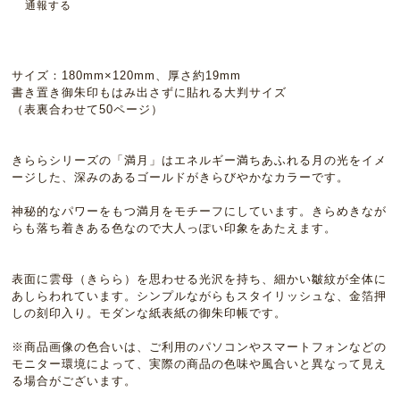
通報する
サイズ：180mm×120mm、厚さ約19mm
書き置き御朱印もはみ出さずに貼れる大判サイズ
（表裏合わせて50ページ）
きららシリーズの「満月」はエネルギー満ちあふれる月の光をイメ
ージした、深みのあるゴールドがきらびやかなカラーです。
神秘的なパワーをもつ満月をモチーフにしています。きらめきなが
らも落ち着きある色なので大人っぽい印象をあたえます。
表面に雲母（きらら）を思わせる光沢を持ち、細かい皺紋が全体に
あしらわれています。シンプルながらもスタイリッシュな、金箔押
しの刻印入り。モダンな紙表紙の御朱印帳です。
※商品画像の色合いは、ご利用のパソコンやスマートフォンなどの
モニター環境によって、実際の商品の色味や風合いと異なって見え
る場合がございます。